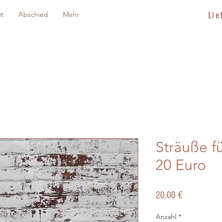
it
Abschied
Mehr
Lie
Sträuße f
20 Euro
Preis
20,00 €
Anzahl
*