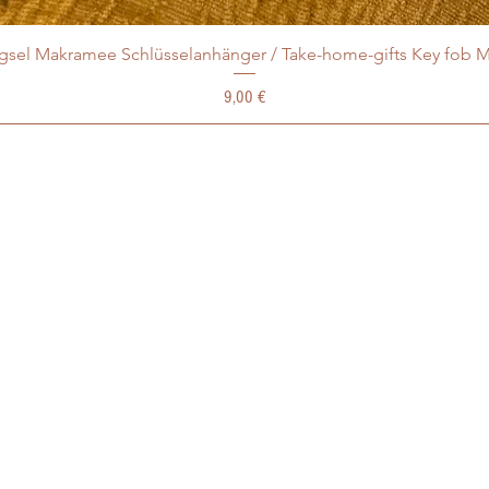
ngsel Makramee Schlüsselanhänger / Take-home-gifts Key fob 
Preis
9,00 €