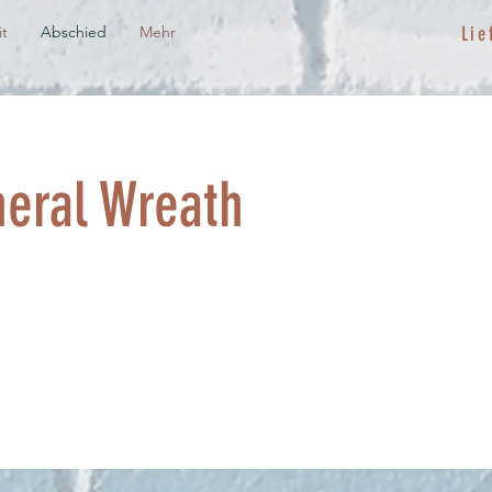
it
Abschied
Mehr
Lie
neral Wreath