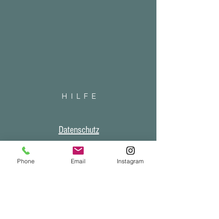
HILF
E
Datenschutz
AGB
Impressum
Phone
Email
Instagram