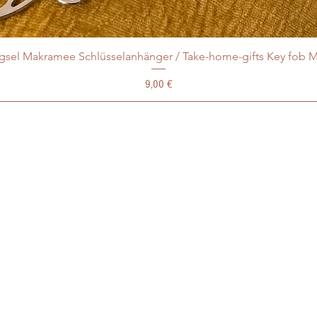
ngsel Makramee Schlüsselanhänger / Take-home-gifts Key fob 
Preis
9,00 €