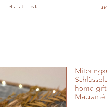
it
Abschied
Mehr
Lie
Mitbring
Schlüssel
home-gift
Macramé