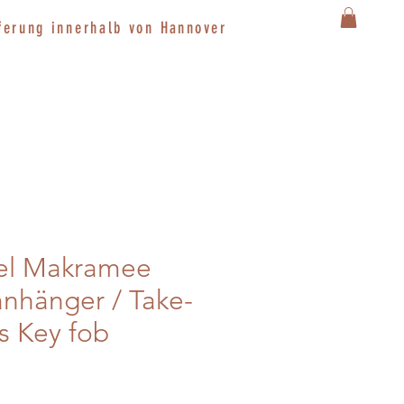
ferung innerhalb von
Hannover
sel Makramee
anhänger / Take-
s Key fob