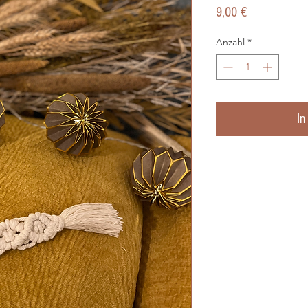
Preis
9,00 €
Anzahl
*
In